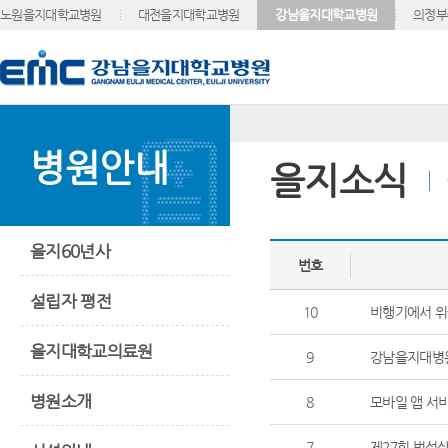
노원을지대학교병원
대전을지대학교병원
강남을지대학교병원
의정부
병원안내
을지소식
을지60년사
번호
설립자 평전
10
비행기에서 위
을지대학교의료원
9
강남을지대병원
병원소개
8
모바일 앱 서
7
제27회 범석