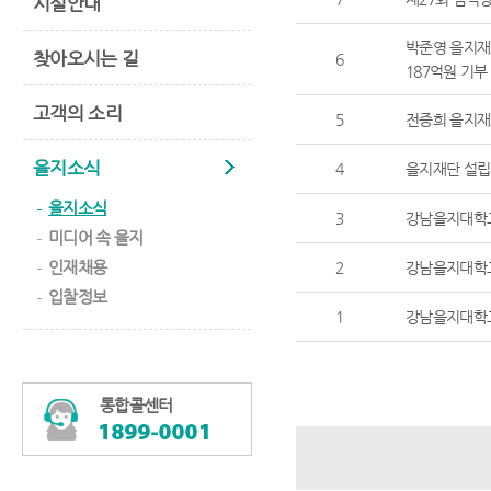
시설안내
박준영 을지재단
찾아오시는 길
6
187억원 기부
고객의 소리
5
전증희 을지재
을지소식
4
을지재단 설립자
을지소식
3
강남을지대학교
미디어 속 을지
인재채용
2
강남을지대학교
입찰정보
1
강남을지대학교
통합콜센터