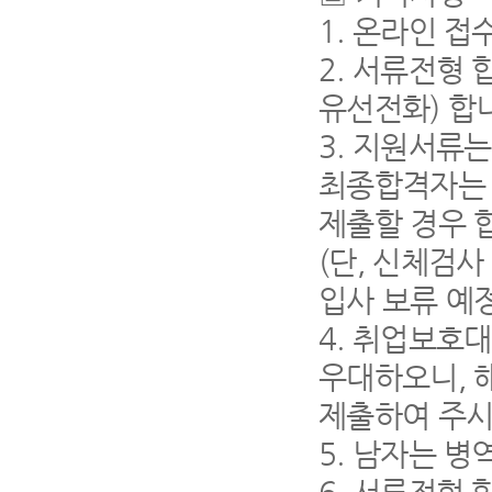
1.
온라인 접
2.
서류전형 
유선전화
)
합
3.
지원서류는
최종합격자는 
제출할 경우 
(
단
,
신체검사 
입사 보류 예
4.
취업보호대
우대하오니
,
제출하여 주시
5.
남자는 병