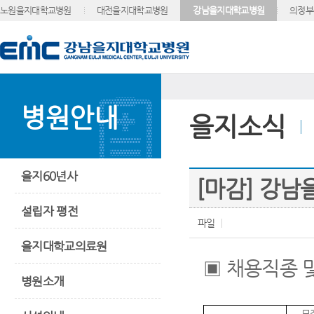
노원을지대학교병원
대전을지대학교병원
강남을지대학교병원
의정부
병원안내
을지소식
을지60년사
[마감] 강
설립자 평전
파일
을지대학교의료원
▣
채용직종 
병원소개
모