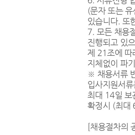
6.
서류전형 
(
문자 또는 유
있습니다
.
또
7.
모든 채용
진행되고 있
제
21
조에 따
지체없이 파
※
채용서류 
입사지원서류는
최대
14
일 
확정시
(
최대
[
채용절차의 