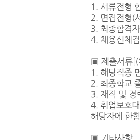
1.
서류전형 
2.
면접전형
(
3.
최종합격자
4.
채용신체
▣
제출서류
[(
1.
해당직종 
2.
최종학교 
3.
재직 및 
4.
취업보호대
해당자에 한
▣
기타사항