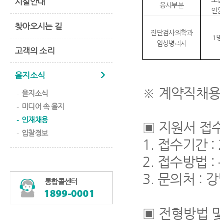
시설안내
응시부분
인
찾아오시는 길
진단검사의학과
1
임상병리사
고객의 소리
을지소식
※
계약직채
을지소식
미디어 속 을지
인재채용
▣
지원서 접수
입찰정보
1.
접수기간
:
2.
접수방법
:
3.
문의처
:
강
통합콜센터
▣
전형방법 