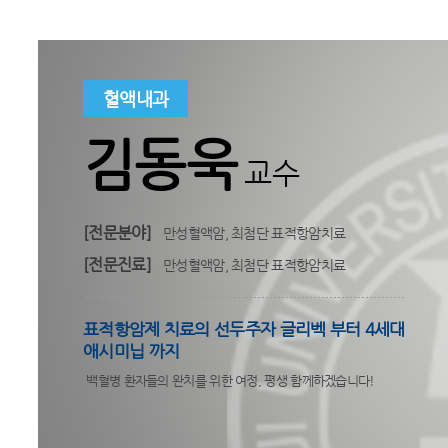
혈액내과
김동욱
교수
[전문분야]
만성혈액암, 최첨단 표적항암치료
[전문진료]
만성혈액암, 최첨단 표적항암치료
표적항암제 치료의 선두주자 글리벡 부터 4세대
애시미닙 까지
백혈병 환자들의 완치를 위한 여정
,
평생 함께하겠습니다
!