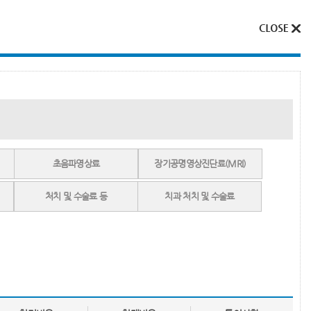
초음파영상료
장기공명영상진단료(MRI)
처치 및 수술료 등
치과 처치 및 수술료