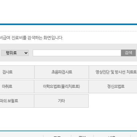
거 비급여 진료비를 검색하는 화면입니다.
검색
검사료
초음파검사료
영상진단 및 방사선 치료료
마취료
이학요법료(물리치료료)
정신요법료
과의 보철료
기타