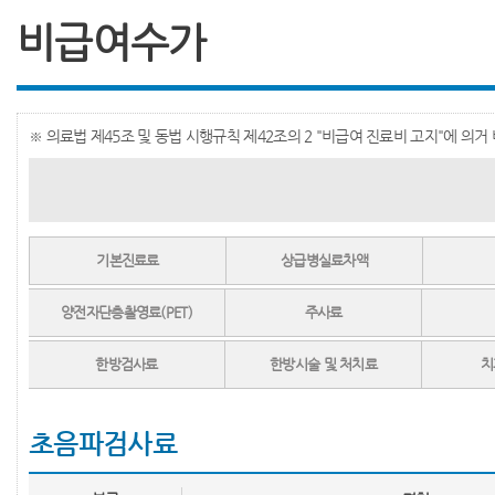
비급여수가
※ 의료법 제45조 및 동법 시행규칙 제42조의 2 "비급여 진료비 고지"에 의
기본진료료
상급병실료차액
양전자단층촬영료(PET)
주사료
한방검사료
한방시술 및 처치료
치
초음파검사료